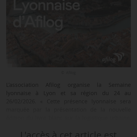
© Afilog
L’association Afilog organise la Semaine
lyonnaise à Lyon et sa région du 24 au
26/02/2026. « Cette présence lyonnaise sera
marquée par la présentation de la nouvelle
édition du livre blanc sur la logistique urbaine,
15 ans après la première publication. Le sujet
L'accès à cet article est
de l’immobilier productif urbain, aux