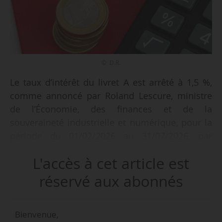
© D.R.
Le taux d’intérêt du livret A est arrêté à 1,5 %,
comme annoncé par Roland Lescure, ministre
de l’Économie, des finances et de la
souveraineté industrielle et numérique, pour la
période du 01/02/2026 au 31/07/2026, par
l’arrêté publié au Journal officiel le 29/01/2026.
L'accès à cet article est
L’arrêté fixe également, pour la même période :
réservé aux abonnés
• Le taux des comptes spéciaux sur livret du
crédit mutuel (après tous prélèvements fiscaux
Bienvenue,
et sociaux auxquels les produits du compte