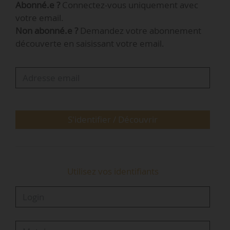
Abonné.e ?
Connectez-vous uniquement avec
spécial sur livret du crédit mutuel sont
votre email.
assujettis) à 1,5 % ;
Non abonné.e ?
Demandez votre abonnement
• Le taux des comptes sur livret d’épargne
découverte en saisissant votre email.
populaire à 2,5 % ;
• Le taux des livrets d’épargne-entreprise à 1 % ;
• Le taux des comptes d’épargne logement à
1 %.
S'identifier / Découvrir
Utilisez vos identifiants