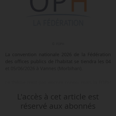
© FOPH
La convention nationale 2026 de la Fédération
des offices publics de l’habitat se tiendra les 04
et 05/06/2026 à Vannes (Morbihan).
Le thème n’est pas encore connu, mais la FOPH
dresse une liste des enjeux majeurs qui seront
L'accès à cet article est
abordés :
• renforcer la production de logements, du
réservé aux abonnés
logement très social au logement locatif