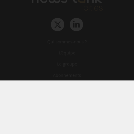
Qui sommes-nous ?
L‘équipe
Le groupe
Abonnements
Contact
Archives
CGA
Mentions légales
Confidentialité