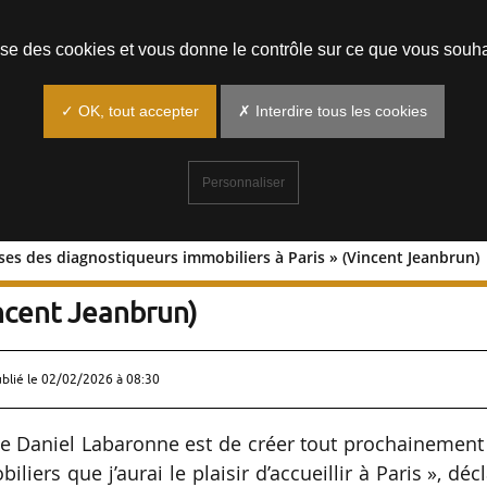
Prendre un rendez-vous
lise des cookies et vous donne le contrôle sur ce que vous souha
✓ OK, tout accepter
✗ Interdire tous les cookies
Personnaliser
ses des diagnostiqueurs immobiliers à Paris » (Vincent Jeanbrun)
es assises des diagnostiqueurs
incent Jeanbrun)
ublié le
02/02/2026 à 08:30
 Daniel Labaronne est de créer tout prochainement 
iers que j’aurai le plaisir d’accueillir à Paris », déc