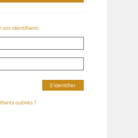
z vos identifiants
S'identifier
ifiants oubliés ?