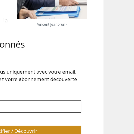
 la
Vincent Jeanbrun -
 sur
rt à
abonnés
e se
 qui
s uniquement avec votre email.
 votre abonnement découverte
tifier / Découvrir