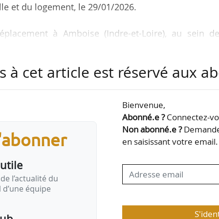
lle et du logement, le 29/01/2026.
 déplacement à Amboise (Indre-et-Loire), au sein de
Labaronne (EPR), auteur d’un rapport parlementaire
ulier sur les diagnostics DPE. Il a remis son rappo
s à cet article est réservé aux 
contenant neuf recommandations.
riche de Daniel Labaronne, cela a été l’occasion d
Bienvenue,
ifficultés dans un certain nombre de cas, des choses
Abonné.e ?
Connectez-vou
et qui…
Non abonné.e ?
Demandez
s'abonner
en saisissant votre email.
utile
de l’actualité du
il d’une équipe
S'iden
pub