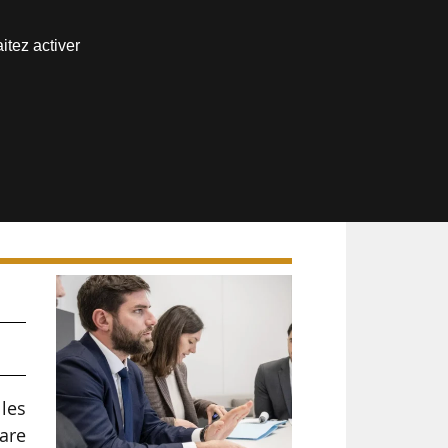
Nous joindre
itez activer
Espace abonné
les
lare