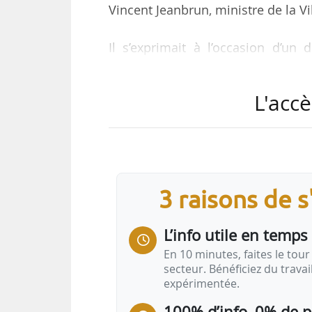
Vincent Jeanbrun, ministre de la Vi
Il s’exprimait à l’occasion d’un
circonscription du député Daniel 
les diagnostiqueurs, et en partic
L'accè
Vincent Jeanbrun le 28/11/2025, 
« Grâce à ce travail extrêmement 
rendre compte qu’il y avait des d
étaient littéralement de la fraude, 
3 raisons de 
L’info utile en temps 
En 10 minutes, faites le tour 
secteur. Bénéficiez du trava
expérimentée.
100% d’info, 0% de 