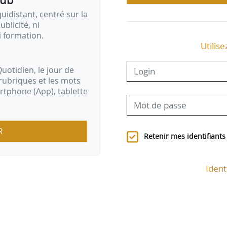
idistant, centré sur la
ublicité, ni
i formation.
Utilise
uotidien, le jour de
rubriques et les mots
artphone (App), tablette
R
Retenir mes identifiants
Ident