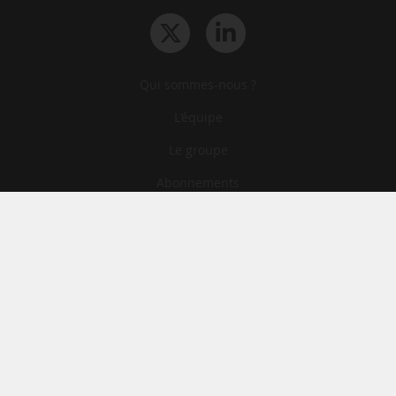
Qui sommes-nous ?
L‘équipe
Le groupe
Abonnements
Contact
Archives
CGA
Mentions légales
Confidentialité
Cookies