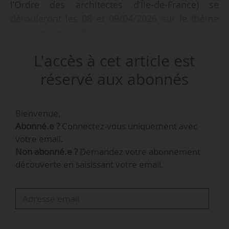
l’Ordre des architectes d’Île-de-France) se
dérouleront les 08 et 09/04/2026 sur le thème
“La valeur en architecture”.
L'accès à cet article est
La première journée se déroulera à l’ENSA de
Versailles (Yvelines). La seconde journée aura
réservé aux abonnés
lieu au siège du CROAIF, au couvent des
e
Récollets à Paris (10
).
Bienvenue,
Abonné.e ?
Connectez-vous uniquement avec
Les Assises franciliennes de
votre email.
l’architecture 2026
Non abonné.e ?
Demandez votre abonnement
découverte en saisissant votre email.
CROAIF
Du 8 avril 2026 au 9 avril 2026
ENSA de Versailles (Yvelines) et couvent
des Récollets à Paris (10e).