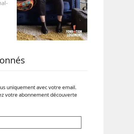
al-
tre
s de
abonnés
ent
cord
s uniquement avec votre email.
 votre abonnement découverte