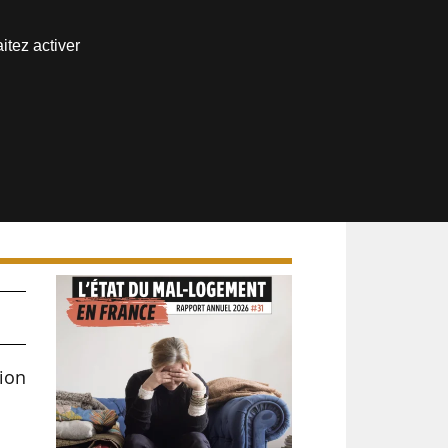
Nous joindre
itez activer
Espace abonné
tion