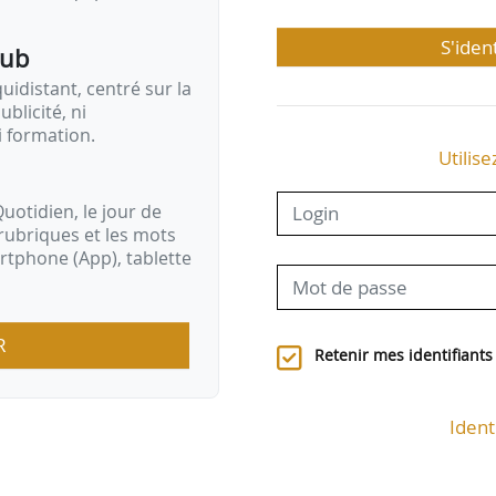
S'iden
pub
idistant, centré sur la
ublicité, ni
i formation.
Utilise
uotidien, le jour de
rubriques et les mots
artphone (App), tablette
R
Retenir mes identifiants
Ident