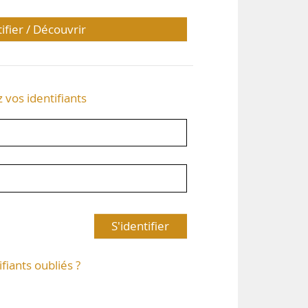
tifier / Découvrir
z vos identifiants
S'identifier
ifiants oubliés ?