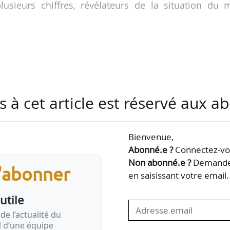
sieurs chiffres, révélateurs de la situation du m
icile et hébergées de façon précaire en cen
 des tiers ;
it une augmentation de 16 % en un an (dont 31 enfant
s à cet article est réservé aux 
itaires DALO sont toujours en attente de relogem
is ;
c le concours de la force publique en 2024, un re-
Bienvenue,
% en un an et de 223 % en 20 ans ;
Abonné.e ?
Connectez-vou
Non abonné.e ?
Demandez
s'abonner
en saisissant votre email.
utile
de l’actualité du
il d’une équipe