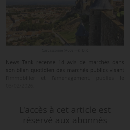
Carcassonne (Aude) - © D.R.
News Tank recense 14 avis de marchés dans
son bilan quotidien des marchés publics visant
l’immobilier et l’aménagement, publiés le
03/02/2026.
Parmi les marchés recensés :
L'accès à cet article est
• Opération de démolition d’un ancien bâtiment
réservé aux abonnés
et construction d’un bâtiment mixte en maison