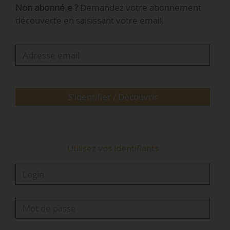
Non abonné.e ?
Demandez votre abonnement
experts en gestion et audit énergétique, qui
découverte en saisissant votre email.
rejoignent Deepki pour « enrichir sa plateforme
d’une expertise avancée en efficacité
énergétique ». Cette offre, qui permet aux
propriétaires et aux utilisateurs d’immobiliers
de disposer d’un guichet unique pour…
S'identifier / Découvrir
Utilisez vos identifiants