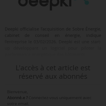
Deepki officialise l’acquisition de Sobre Énergie,
cabinet de conseil en énergie, indique
l’entreprise le 03/02/2026. Deepki est une start-
up développant un logiciel pour piloter la
performance énergétique des bâtiments.
L'accès à cet article est
Filiale de la Banque des Territoires et de La
Poste Immobilier, Sobre Énergie réalise des
réservé aux abonnés
audits énergétiques et accompagne des
propriétaires, occupants et collectivités locales,
Bienvenue,
dans la réalisation d’économies d’énergies sur
Abonné.e ?
Connectez-vous uniquement avec
leur parc immobilier. Fondée en 2016,
votre email.
l’entreprise compte 35 collaborateurs, dont 15