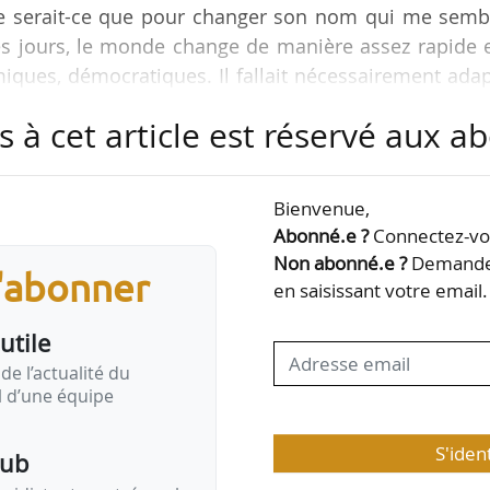
 ne serait-ce que pour changer son nom qui me semb
 les jours, le monde change de manière assez rapide 
miques, démocratiques. Il fallait nécessairement ada
lution », indique Séverine Vernet, présidente de l’O
s à cet article est réservé aux 
, le 02/02/2026.
au plan stratégique avec 118 projets répartis au s
Bienvenue,
plus importants, « la sécurisation du système foncier
Abonné.e ?
Connectez-vou
Non abonné.e ?
Demandez
s'abonner
en saisissant votre email.
utile
de l’actualité du
il d’une équipe
S'iden
pub