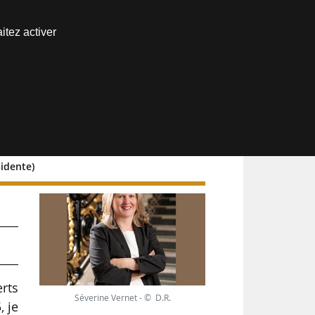
Nous joindre
itez activer
Espace abonné
sidente)
erts
Séverine Vernet - © D.R.
, je