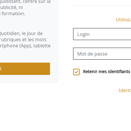
idistant, centré sur la
ublicité, ni
i formation.
Utilise
uotidien, le jour de
rubriques et les mots
artphone (App), tablette
R
Retenir mes identifiants
Ident