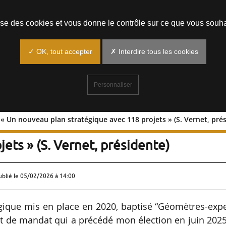
Prendre un rendez-vous
lise des cookies et vous donne le contrôle sur ce que vous souha
✓ OK, tout accepter
✗ Interdire tous les cookies
Personnaliser
« Un nouveau plan stratégique avec 118 projets » (S. Vernet, pré
es-experts : « Un nouveau plan
ets » (S. Vernet, présidente)
ublié le
05/02/2026 à 14:00
gique mis en place en 2020, baptisé “Géomètres-exp
t de mandat qui a précédé mon élection en juin 2025