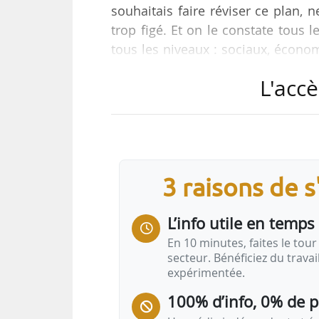
souhaitais faire réviser ce plan,
trop figé. Et on le constate tous
tous les niveaux : sociaux, écono
notre plan stratégique à cette évo
L'accè
des géomètres-experts à News Tank
« Nous avons maintenant un nouve
de huit grands enjeux. » Parmi les 
ce pour plusieurs raisons. La…
3 raisons de 
L’info utile en temps 
En 10 minutes, faites le tour 
secteur. Bénéficiez du trava
expérimentée.
100% d’info, 0% de 