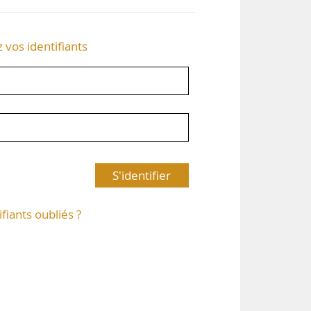
z vos identifiants
S'identifier
ifiants oubliés ?