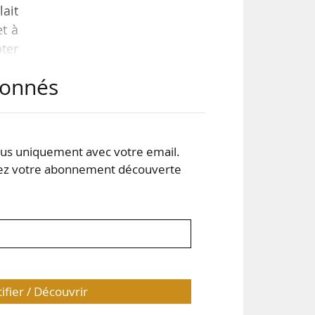
lait
et à
pter
rdre
abonnés
ein
, et
s uniquement avec votre email.
 votre abonnement découverte
tifier / Découvrir