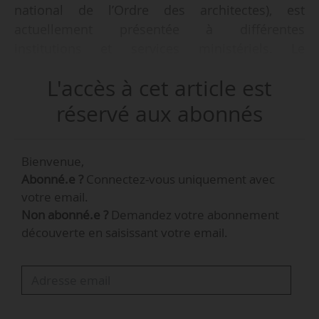
national de l’Ordre des architectes), est
actuellement présentée à différentes
institutions et services ministériels. Le
problème ? Cette proposition de réforme n’a pas
L'accès à cet article est
été travaillée collectivement, ni même
présentée, à date, aux organisations
réservé aux abonnés
professionnelles représentatives de la
profession ; aux architectes », signale l’Unsfa
Bienvenue,
(Union des architectes), une organisation
Abonné.e ?
Connectez-vous uniquement avec
représentative des architectes, dans un post
votre email.
LinkedIn le 31/01/2026.
Non abonné.e ?
Demandez votre abonnement
découverte en saisissant votre email.
Le Synatpau (Syndicat national professionnel
des acteurs et professions de l’architecture,
paysage, urbanisme et maîtrise d’œuvre) a réagi
à la prise de parole de l’Unsfa le 04/02/2026 :
« Nous partageons le même constat et, comme