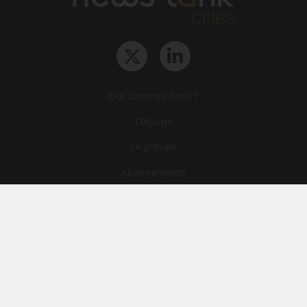
Qui sommes-nous ?
L‘équipe
Le groupe
Abonnements
Contact
Archives
CGA
Mentions légales
Confidentialité