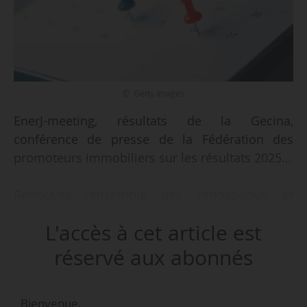
© Getty Images
EnerJ-meeting, résultats de la Gecina,
conférence de presse de la Fédération des
promoteurs immobiliers sur les résultats 2025…
Retrouvez l’ensemble des rendez-vous et
événements à ne pas manquer cette semaine,
L'accès à cet article est
repérés par News Tank Cities.
réservé aux abonnés
Mardi 10/02/2026
EnerJ-meeting : journée de l’efficacité énergétique et
Bienvenue,