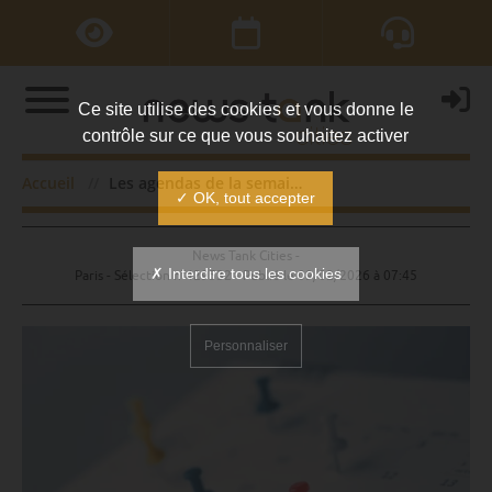
Ce site utilise des cookies et vous donne le
contrôle sur ce que vous souhaitez activer
Les agendas de la semaine
Accueil
Les agendas de la semaine
✓ OK, tout accepter
News Tank Cities -
✗ Interdire tous les cookies
Paris - Sélection n°429532 - Publié le
09/02/2026 à 07:45
Personnaliser