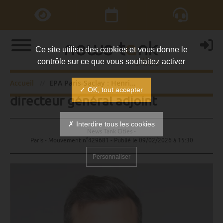
Ce site utilise des cookies et vous donne le
contrôle sur ce que vous souhaitez activer
EPA Paris-Saclay : Henri Specht
Accueil
EPA Paris-Saclay : Henri Specht directeur général adjoint
✓ OK, tout accepter
directeur général adjoint
✗ Interdire tous les cookies
News Tank Cities -
Paris - Mouvement n°429681 - Publié le
09/02/2026 à 15:30
Personnaliser