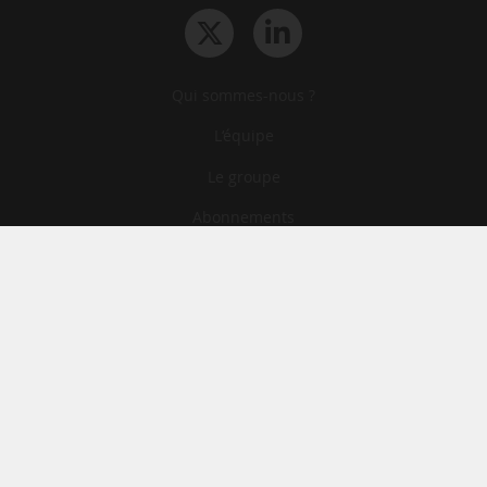
Qui sommes-nous ?
L‘équipe
Le groupe
Abonnements
Contact
Archives
CGA
Mentions légales
Confidentialité
Cookies