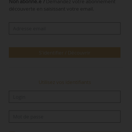
Non abonné.e ?
Demandez votre abonnement
publics, accompagné d’une opération de
découverte en saisissant votre email.
renaturation : près de 2 000 arbres seront
plantés ou préservés le long du tracé, et 4
kilomètres de plateforme de tramway
végétalisée. À terme, la mise en service de la
ligne 5 du tramway contribuera à une baisse de
2 000 tonnes d’émissions de CO₂ »…
S'identifier / Découvrir
Utilisez vos identifiants