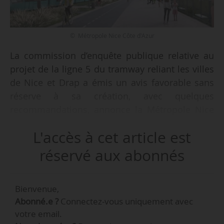
© Métropole Nice Côte d'Azur
La commission d’enquête publique relative au
projet de la ligne 5 du tramway reliant les villes
de Nice et Drap a émis un avis favorable sans
réserve à sa création, avec quelques
recommandations, annonce la Métropole Nice
Côte d’Azur le 05/02/2026. L’enquête publique
L'accès à cet article est
s’est tenue du 03/11 au 12/12/2025. Elle est
préalable à la déclaration d’utilité publique et à
réservé aux abonnés
la mise en compatibilité des documents
d’urbanisme.
Bienvenue,
Abonné.e ?
Connectez-vous uniquement avec
« Ce projet d’aménagement prévoit la
votre email.
requalification de plus de 290 000 m² d’espaces