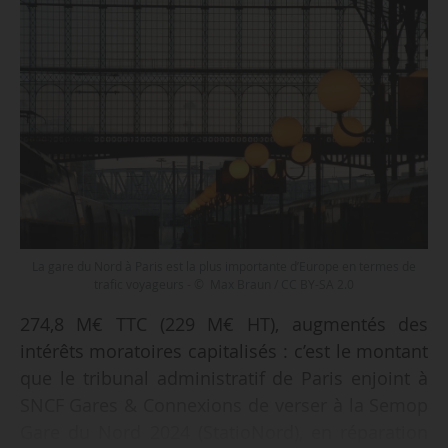
La gare du Nord à Paris est la plus importante d’Europe en termes de
trafic voyageurs - © Max Braun / CC BY-SA 2.0
274,8 M€ TTC (229 M€ HT), augmentés des
intérêts moratoires capitalisés : c’est le montant
que le tribunal administratif de Paris enjoint à
SNCF Gares & Connexions de verser à la Semop
Gare du Nord 2024 (StatioNord), en réparation