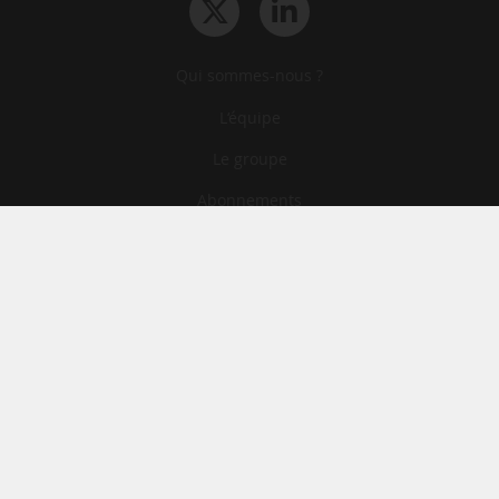
Qui sommes-nous ?
L‘équipe
Le groupe
Abonnements
Contact
Archives
CGA
Mentions légales
Confidentialité
Cookies