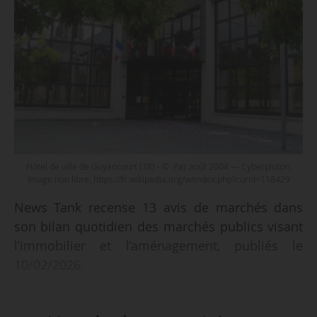
Hôtel de ville de Guyancourt (78) - © Par août 2004 — Cyberpluton,
Image non libre, https://fr.wikipedia.org/w/index.php?curid=118429
News Tank recense 13 avis de marchés dans
son bilan quotidien des marchés publics visant
l’immobilier et l’aménagement, publiés le
10/02/2026.
Parmi les marchés recensés :