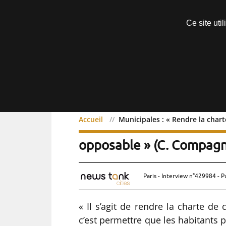
Découvrir sans engagement
Ce site uti
Menu
Accueil
Municipales : « Rendre la cha
Municipales : « Re
Exclusif
opposable » (C. Compagn
Paris - Interview n°429984 - P
« Il s’agit de rendre la charte d
c’est permettre que les habitants pu