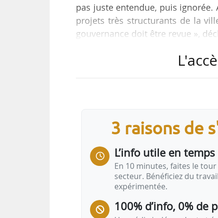
pas juste entendue, puis ignorée. A
projets très structurants de la v
gouvernance doit être revue », dé
élections municipales à Rennes (Ill
L'accè
Charles Compagnon est la tête d
terminé troisième en recueillant 1
Charles Compagnon a fait une all
3 raisons de 
L’info utile en temps 
En 10 minutes, faites le tour 
secteur. Bénéficiez du trava
expérimentée.
100% d’info, 0% de 