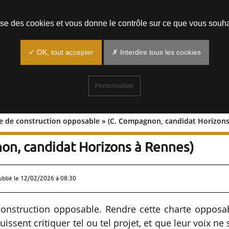
Prendre un rendez-vous
lise des cookies et vous donne le contrôle sur ce que vous souha
✓ OK, tout accepter
✗ Interdire tous les cookies
Personnaliser
rte de construction opposable » (C. Compagnon, candidat Horizon
ndre la charte de construction
on, candidat Horizons à Rennes)
ublié le
12/02/2026 à 08:30
e construction opposable. Rendre cette charte opposa
issent critiquer tel ou tel projet, et que leur voix ne 