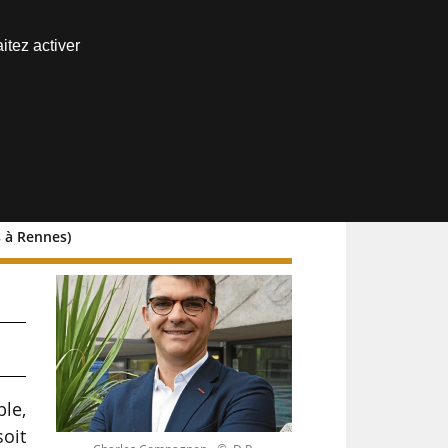
Nous joindre
itez activer
Espace abonné
s à Rennes)
ble,
soit