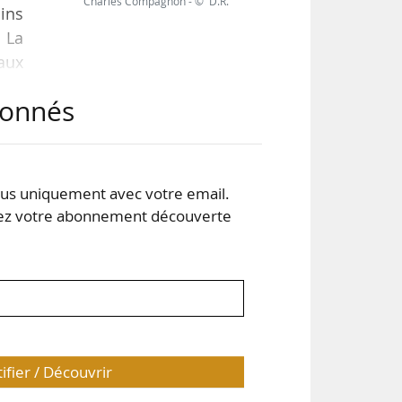
Charles Compagnon - © D.R.
ains
. La
 aux
abonnés
ait
ion,
s uniquement avec votre email.
 votre abonnement découverte
tifier / Découvrir