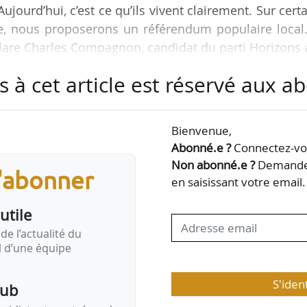
ujourd’hui, c’est ce qu’ils vivent clairement. Sur cert
ille, nous proposerons un référendum populaire local
clare Charles Compagnon, candidat du parti Horizons
e-et-Vilaine), à News Tank le 09/02/2026.
s à cet article est réservé aux 
e liste de “Vivre Rennes”. Candidat en 2020, il av
7,15 % des suffrages au second tour. Pour cette élect
Bienvenue,
iance avec Carole Gandon, candidate LREM en 2020…
Abonné.e ?
Connectez-vou
Non abonné.e ?
Demandez
s'abonner
en saisissant votre email.
utile
de l’actualité du
il d’une équipe
S'iden
pub