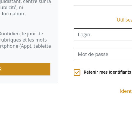
idistant, centré sur la
ublicité, ni
i formation.
Utilise
uotidien, le jour de
rubriques et les mots
artphone (App), tablette
R
Retenir mes identifiants
Ident