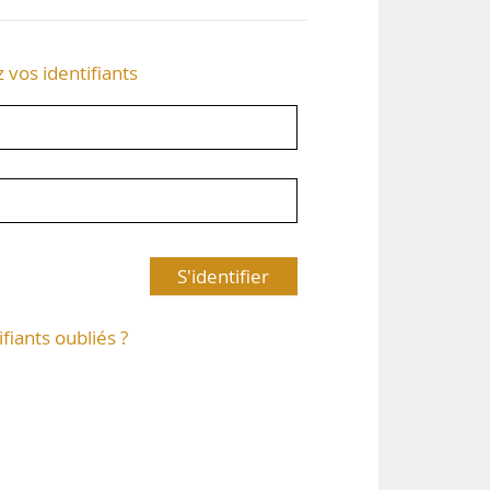
z vos identifiants
S'identifier
ifiants oubliés ?