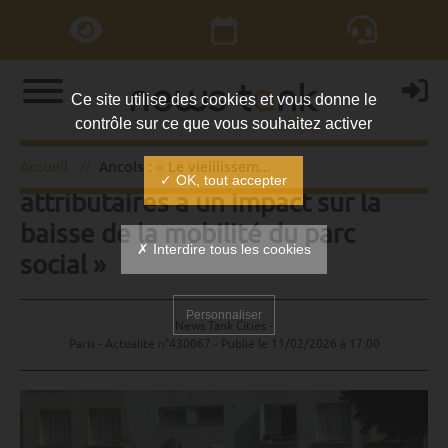
Ce site utilise des cookies et vous donne le
contrôle sur ce que vous souhaitez activer
Ancols : « Le vieillissement des
Accueil
Ancols : « Le vieillissement des attributaires a un impact sur la baisse de la mobilité du parc social »
✓ OK, tout accepter
attributaires a un impact sur la
baisse de la mobilité du parc
✗ Interdire tous les cookies
social »
Personnaliser
News Tank Cities -
Paris - Actualité n°430067 - Publié le
11/02/2026 à 17:00