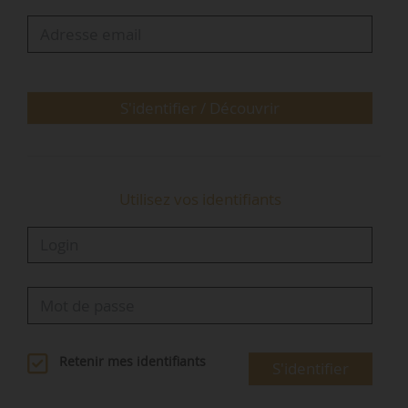
président exécutif chargé de l’immobilier en
2013. De 2016 à 2023, il est directeur de projets
M&A du groupe Casino et président de Casino
Immobilier. Il est en charge de la…
S'identifier / Découvrir
Utilisez vos identifiants
Retenir mes identifiants
S'identifier