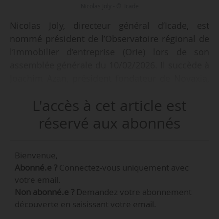
Nicolas Joly - © Icade
Nicolas Joly, directeur général d’Icade, est
nommé président de l’Observatoire régional de
l’immobilier d’entreprise (Orie) lors de son
assemblée générale du 10/02/2026. Il succède à
Joachim Azan, président fondateur de Novaxia,
qui occupait ce poste de puis février 2024.
L'accès à cet article est
Diplômé de Centrale Supélec, Nicolas Joly a
réservé aux abonnés
commencé sa carrière comme analyste chez
Unibail Rodamco Westfield en 2004, avant d’être
Bienvenue,
nommé en 2006 directeur adjoint des
Abonné.e ?
Connectez-vous uniquement avec
investissements. Il a ensuite rejoint le groupe
votre email.
Casino en 2008 comme directeur des
Non abonné.e ?
Demandez votre abonnement
investissements dans l’immobilier, avant de
découverte en saisissant votre email.
devenir directeur immobilier en 2011, puis vice-