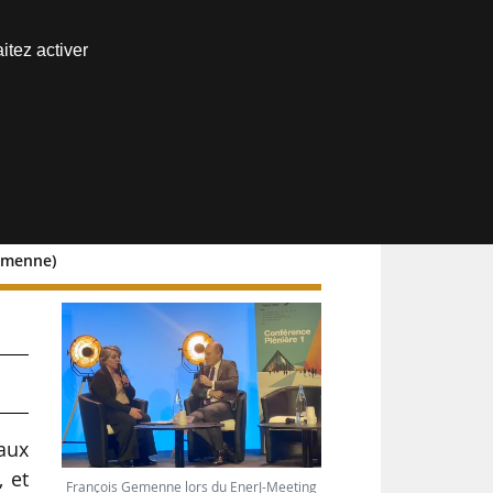
Nous joindre
itez activer
Espace abonné
Gemenne)
eaux
, et
François Gemenne lors du EnerJ-Meeting