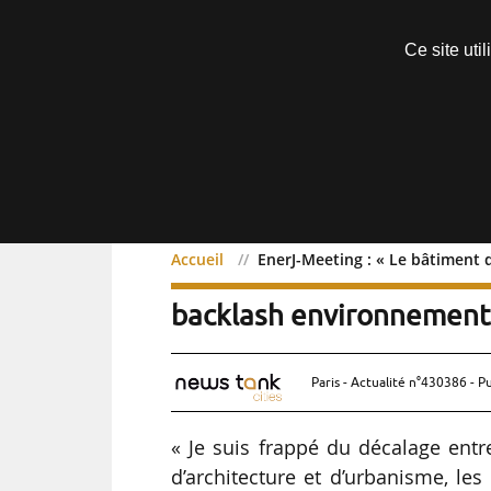
Découvrir sans engagement
Ce site uti
Menu
Accueil
EnerJ-Meeting : « Le bâtiment 
EnerJ-Meeting : « Le bât
backlash environnementa
Paris - Actualité n°430386 - P
« Je suis frappé du décalage entr
d’architecture et d’urbanisme, les 