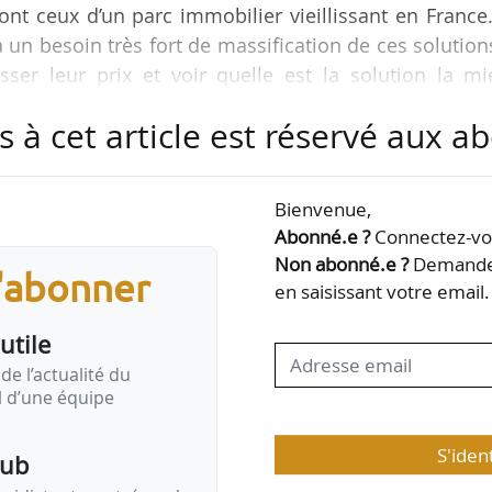
ont ceux d’un parc immobilier vieillissant en France
a un besoin très fort de massification de ces solutions
aisser leur prix et voir quelle est la solution la m
 de bâtiment », déclare François Gemenne, professe
s à cet article est réservé aux 
l de la recherche scientifique, lors du EnerJ-Meetin
Bienvenue,
eux sont à regarder de près pour massifier les solut
Abonné.e ?
Connectez-vou
Non abonné.e ?
Demandez
s'abonner
en saisissant votre email.
gens…
utile
de l’actualité du
il d’une équipe
S'iden
pub