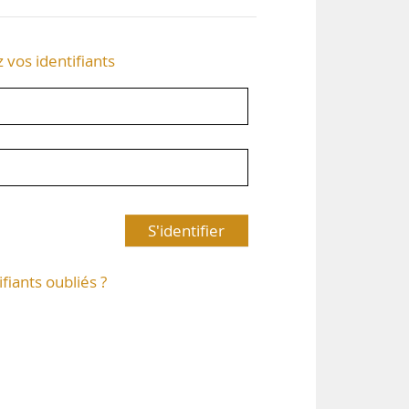
z vos identifiants
S'identifier
ifiants oubliés ?