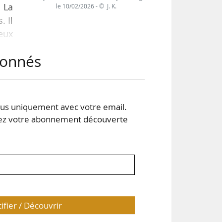
. La
le 10/02/2026 - © J. K.
. Il
ieux
ur à
abonnés
g le
ions
s uniquement avec votre email.
 votre abonnement découverte
tifier / Découvrir