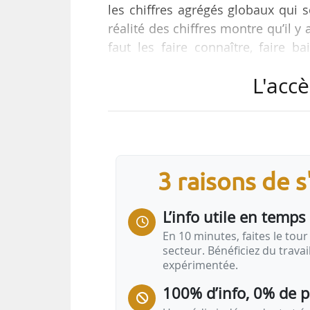
les chiffres agrégés globaux qui s
réalité des chiffres montre qu’il y 
faut les faire connaître, faire b
adaptée pour les différents types
L'accè
HEC et chercheur du Fonds nationa
10/02/2026.
Selon François Gemenne, trois enj
de décarbonation :
3 raisons de 
• « Faire davantage travailler les 
L’info utile en temps 
En 10 minutes, faites le tour 
secteur. Bénéficiez du trava
expérimentée.
100% d’info, 0% de 