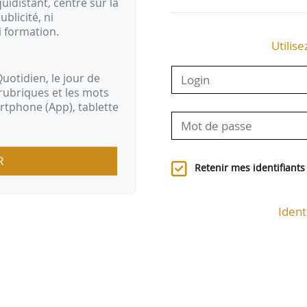
idistant, centré sur la
ublicité, ni
i formation.
Utilise
uotidien, le jour de
rubriques et les mots
artphone (App), tablette
R
Retenir mes identifiants
Ident