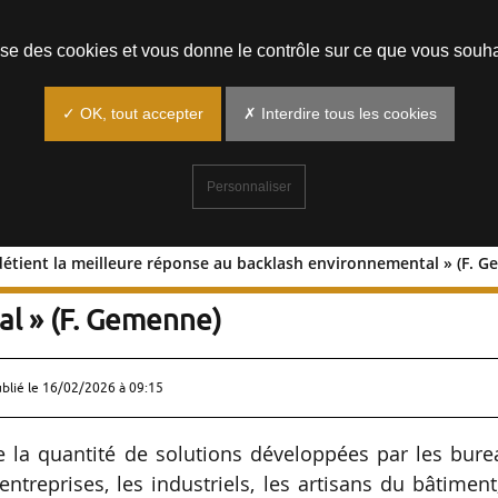
Prendre un rendez-vous
lise des cookies et vous donne le contrôle sur ce que vous souha
✓ OK, tout accepter
✗ Interdire tous les cookies
Personnaliser
détient la meilleure réponse au backlash environnemental » (F. 
iment détient la meilleure réponse au
l » (F. Gemenne)
ublié le
16/02/2026 à 09:15
e la quantité de solutions développées par les bur
entreprises, les industriels, les artisans du bâtiment