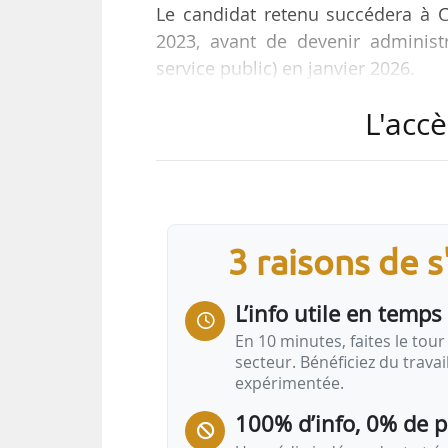
Le candidat retenu succédera à 
2023, avant de devenir administra
service public) en janvier 2026.
L'accè
« La DGALN élabore, anime et éval
la construction, du logement et de
des espaces, de l’eau, et des subs
poste.
3 raisons de 
Le chef de bureau aura pour missi
L’info utile en temps 
• « Piloter l’animation et le manag
En 10 minutes, faites le tour 
secteur. Bénéficiez du trava
• « S’assurer de la mise en…
expérimentée.
100% d’info, 0% de 