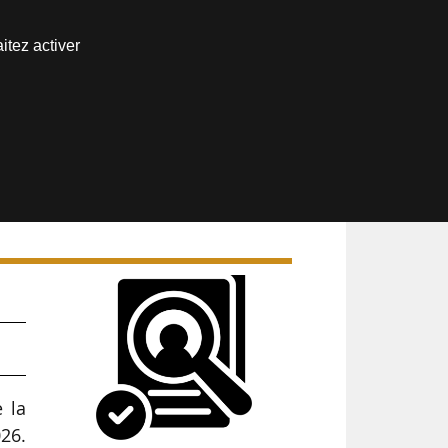
Nous joindre
itez activer
Espace abonné
 la
026.