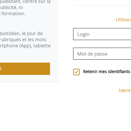
idistant, centré sur la
ublicité, ni
i formation.
Utilise
uotidien, le jour de
rubriques et les mots
artphone (App), tablette
R
Retenir mes identifiants
Ident