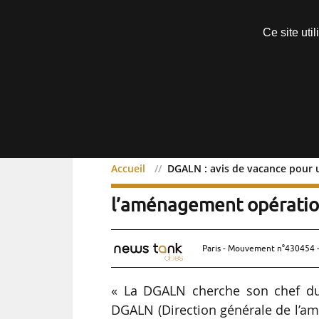
Découvrir sans engagement
Ce site uti
Menu
Accueil
DGALN : avis de vacance pour 
DGALN : avis de vacance
l’aménagement opératio
Paris - Mouvement n°430454 -
« La DGALN cherche son chef du
DGALN (Direction générale de l’am