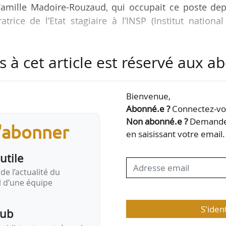
Camille Madoire-Rouzaud, qui occupait ce poste dep
trice de l’Etat stagiaire à l’INSP (Institut nationa
s à cet article est réservé aux 
ue les politiques de l’urbanisme, de l’aménagement
 l’habitat, des paysages, de la protection des espèce
tances minérales non énergétiques », rappelle la fich
Bienvenue,
Abonné.e ?
Connectez-vou
Non abonné.e ?
Demandez
s'abonner
on de :
en saisissant votre email.
utile
ement de l’équipe de 8 personnes » ;
de l’actualité du
il d’une équipe
S'iden
pub