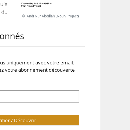
uis
l du
© Andi Nur Abdillah (Noun Project)
abonnés
, de
s et
e de
s uniquement avec votre email.
 votre abonnement découverte
tifier / Découvrir