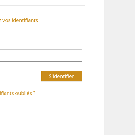
z vos identifiants
S'identifier
ifiants oubliés ?