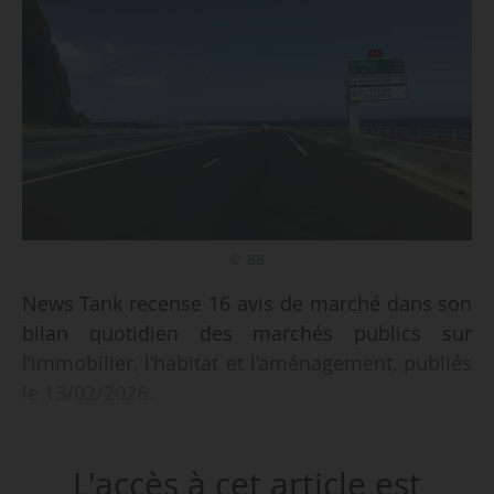
© BB
News Tank recense 16 avis de marché dans son
bilan quotidien des marchés publics sur
l’immobilier, l’habitat et l’aménagement, publiés
le 13/02/2026.
Parmi les marchés recensés :
L'accès à cet article est
• concession d’aménagement pour l’opération