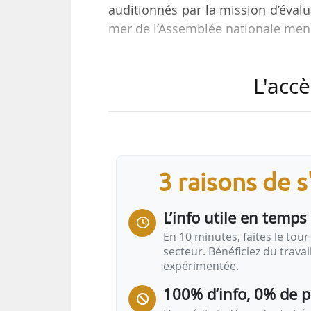
auditionnés par la mission d’évalu
mer de l’Assemblée nationale menée
Ils ont rappelé les enjeux du loge
L'accè
• « Des besoins structurels parti
aux situations de précarité persist
• des contraintes foncières forte
l’Hexagone ;
• une nécessaire adaptation de
3 raisons de 
géographiques et territoriales pr
L’info utile en temps 
En 10 minutes, faites le tour 
secteur. Bénéficiez du trava
expérimentée.
100% d’info, 0% de 