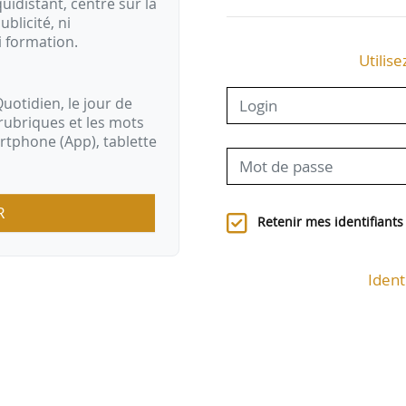
idistant, centré sur la
ublicité, ni
i formation.
Utilise
uotidien, le jour de
rubriques et les mots
artphone (App), tablette
R
Retenir mes identifiants
Ident