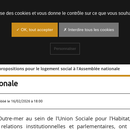
Prendre un rendez-vous
lise des cookies et vous donne le contrôle sur ce que vous souha
✓ OK, tout accepter
✗ Interdire tous les cookies
Personnaliser
propositions pour le logement social à l’Assemblée nationale
e ses propositions pour le logement
ionale
ublié le
16/02/2026 à 18:00
utre-mer au sein de l’Union Sociale pour l’Habitat,
relations institutionnelles et parlementaires, ont 