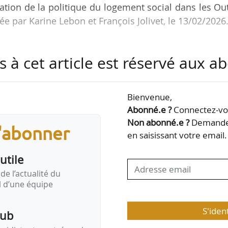
ation de la politique du logement social dans les Ou
 par Karine Lebon et François Jolivet, le 13/02/2026
ment social spécifiques aux outre-mer :
s à cet article est réservé aux 
culièrement élevés, liés à la pression démographiqu
antes ;
s et des coûts de construction durablement supérieu
Bienvenue,
Abonné.e ?
Connectez-vou
s réglementations et lois aux réalités climatiqu
Non abonné.e ?
Demandez
s'abonner
opres à chaque bassin de…
en saisissant votre email.
utile
de l’actualité du
il d’une équipe
S'iden
pub