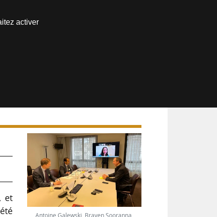
Nous joindre
itez activer
Espace abonné
 et
été
Antoine Galewski, Brayen Sooranna,