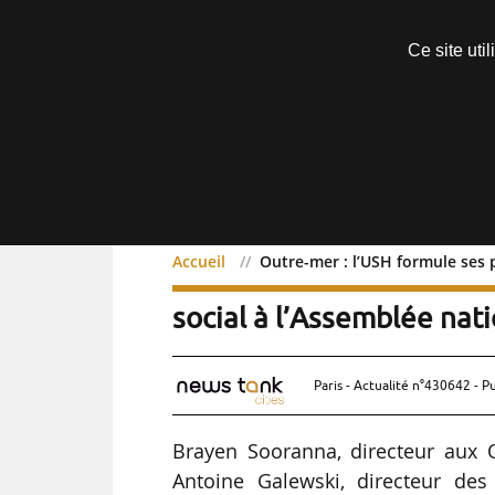
Découvrir sans engagement
Ce site uti
Menu
Accueil
Outre-mer : l’USH formule ses 
Outre-mer : l’USH formul
social à l’Assemblée nat
Paris - Actualité n°430642 - P
Brayen Sooranna, directeur aux O
Antoine Galewski, directeur des 