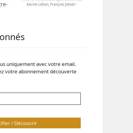
tre-
Karine Lebon, François Jolivet -
.
abonnés
e et
rs à
s uniquement avec votre email.
es,
 votre abonnement découverte
tifier / Découvrir