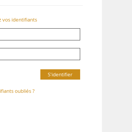
z vos identifiants
S'identifier
ifiants oubliés ?