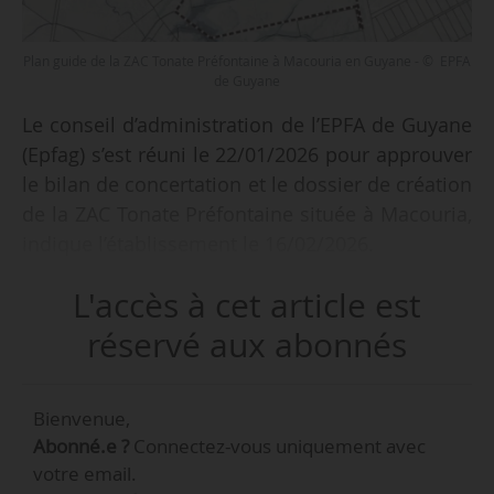
Plan guide de la ZAC Tonate Préfontaine à Macouria en Guyane - © EPFA
de Guyane
Le conseil d’administration de l’EPFA de Guyane
(Epfag) s’est réuni le 22/01/2026 pour approuver
le bilan de concertation et le dossier de création
de la ZAC Tonate Préfontaine située à Macouria,
indique l’établissement le 16/02/2026.
L'accès à cet article est
« Avec l’approbation de la ZAC Tonate-
Préfontaine par notre conseil d’administration,
réservé aux abonnés
nous franchissons une étape décisive. Ce projet
s’inscrit pleinement dans le dispositif
Bienvenue,
gouvernemental “Territoires engagés pour le
Abonné.e ?
Connectez-vous uniquement avec
logement” qui vise à accélérer la production de
votre email.
logements, en particulier à Macouria », déclare