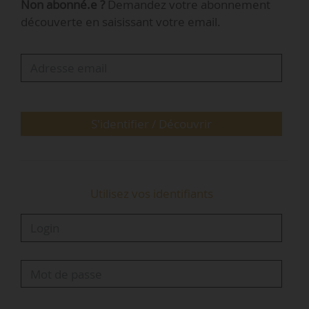
Non abonné.e ?
Demandez votre abonnement
Denis Girou, directeur général de l’EPFA de
découverte en saisissant votre email.
Guyane.
Le projet se déploiera sur le secteur “Tonate Sud
Bourg”, vaste de 420 ha dont 100 ha
opérationnels, localisé entre Cayenne à 29 km et
Kourou à 34 km. Il vise à « accompagner la
S'identifier / Découvrir
croissance…
Utilisez vos identifiants