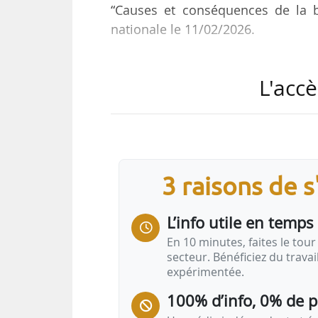
“Causes et conséquences de la b
nationale le 11/02/2026.
Une mission d’information sur la
L'accè
Constance de Pélichy, avec Jérémi
d’information formule 37 propos
Français qui souhaitent avoir des e
Parmi ces propositions, les parle
3 raisons de 
• assurer la portabilité des c
propriétaires avec enfants à char
L’info utile en temps 
En 10 minutes, faites le tour 
secteur. Bénéficiez du trava
expérimentée.
100% d’info, 0% de 