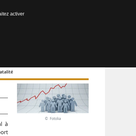
Nous joindre
itez activer
Espace abonné
atalité
’un
© Fotolia
al à
port