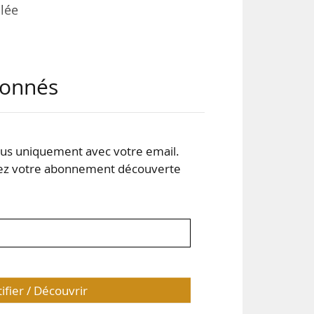
lée
par
abonnés
port
aux
s uniquement avec votre email.
 votre abonnement découverte
les
tifier / Découvrir