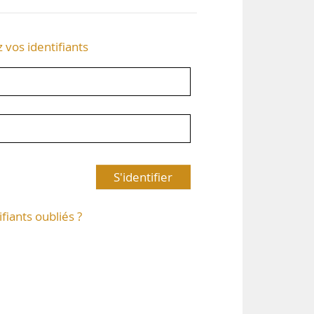
z vos identifiants
S'identifier
ifiants oubliés ?