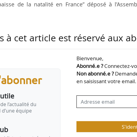
aisse de la natalité en France” déposé à l’Assemb
 démographie a été lancée le 21/05/2025, présidée 
s à cet article est réservé aux 
e Patrier-Leitus (Horizons) comme rapporteur. Le rap
itions autour d’un objectif général : « Permettre 
nfants d’en avoir ».
Bienvenue,
Abonné.e ?
Connectez-vou
mentaires préconisent notamment de :
Non abonné.e ?
Demandez
s'abonner
rédits immobiliers (taux, durée…) pour les coup
en saisissant votre email.
ge, permettant…
utile
de l’actualité du
il d’une équipe
S'iden
pub