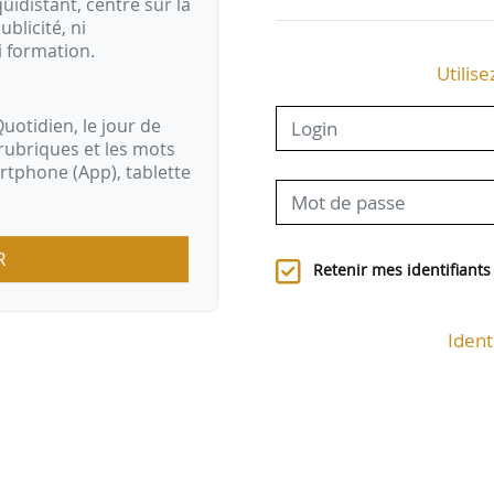
idistant, centré sur la
ublicité, ni
i formation.
Utilise
uotidien, le jour de
rubriques et les mots
artphone (App), tablette
R
Retenir mes identifiants
Ident