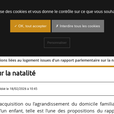
Prendre un rendez-vous
lise des cookies et vous donne le contrôle sur ce que vous souha
✓ OK, tout accepter
✗ Interdire tous les cookies
Personnaliser
ons liées au logement issues d’un rapport parlementaire sur la n
positions liées au logement issues d
r la natalité
ublié le
18/02/2026 à 10:45
acquisition ou l’agrandissement du domicile famili
un enfant, telle est l’une des propositions du rap