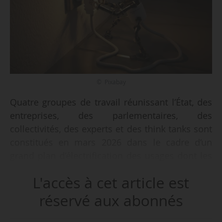
© Pixabay
Quatre groupes de travail réunissant l’État, des
entreprises, des parlementaires, des
collectivités, des experts et des think tanks sont
constitués en mars 2026 dans le cadre d’un
grand plan d’électrification des usages dont les
premières annonces seront dévoilées en
L'accès à cet article est
mai 2026, indique le Gouvernement le
17/02/2026.
réservé aux abonnés