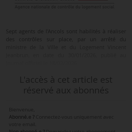
Sept agents de l’Ancols sont habilités à réaliser
des contrôles sur place, par un arrêté du
ministre de la Ville et du Logement Vincent
Jeanbrun, en date du 30/01/2026, publié au
Journal officiel le 18/02/2026.
L'accès à cet article est
Il s’agit de :
réservé aux abonnés
• Tristan Canat, salarié et inspecteur-auditeur,
ancien manager chez Aatiko Conseils, directeur
Bienvenue,
de Territoire (Gex) chez Dynacité, responsable
Abonné.e ?
Connectez-vous uniquement avec
du service attribution et du pôle Habitat social
votre email.
Grenoble, après avoir été chargé de mission
Non abonné.e ?
Demandez votre abonnement