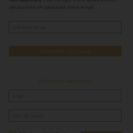
ANRU auprès du DG chez Actis ;
découverte en saisissant votre email.
• Rachel Dillard, salariée experte en gestion
locative et politiques sociales, ancienne
responsable de la relation client chez RATP
Habitat, responsable du pôle gestion locative et
sociale chez Kremlin-Bicêtre Habitat (OPH),
S'identifier / Découvrir
responsable habitat chez I3F et directrice de
secteur chez Adef Habitat …
Utilisez vos identifiants