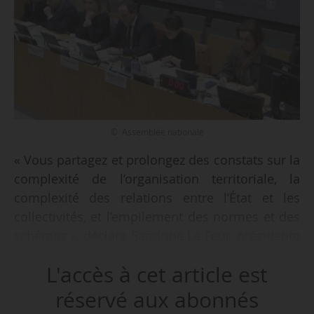
© Assemblée nationale
« Vous partagez et prolongez des constats sur la
complexité de l’organisation territoriale, la
complexité des relations entre l’État et les
collectivités, et l’empilement des normes et des
schémas », déclare Sandrine Le Feur, présidente
de la commission du développement durable et
L'accès à cet article est
e
députée (Renaissance) de la 4
circonscription
du Finistère, lors de la remise, à l’Assemblée
réservé aux abonnés
nationale, des conclusions de la mission sur la