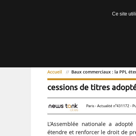
Découvrir sans engagement
Ce site uti
Menu
Accueil
Baux commerciaux : la PPL éten
Baux commerciaux : la P
cessions de titres adopt
Paris - Actualité n°431172 - P
L’Assemblée nationale a adopté 
étendre et renforcer le droit de