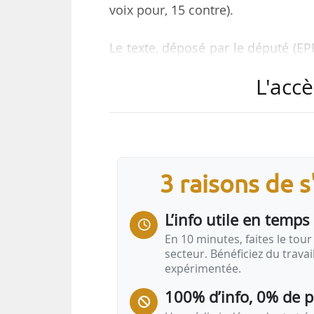
voix pour, 15 contre).
Le texte, déposé par le député (E
de l’urbanisme afin d’élargir l
L'accè
sociaux lorsque celles-ci porte
artisanal.
L’objectif poursuivi est de combl
commercial (fonds de commerce, fo
3 raisons de 
les périmètres de sauvegarde du co
la loi du 02/08/2005 en faveur de
L’info utile en temps 
En 10 minutes, faites le tour 
secteur. Bénéficiez du trava
expérimentée.
100% d’info, 0% de 