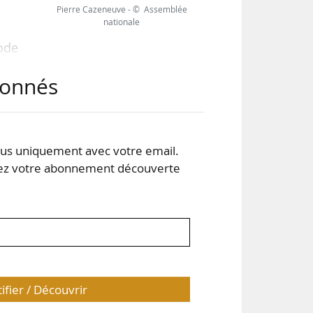
Pierre Cazeneuve - © Assemblée
nationale
code
res
abonnés
nds
tion
s uniquement avec votre email.
dans
 votre abonnement découverte
8 de
tifier / Découvrir