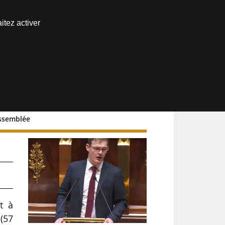
Nous joindre
itez activer
Espace abonné
Assemblée
x
t à
(57