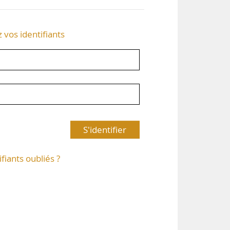
z vos identifiants
S'identifier
ifiants oubliés ?