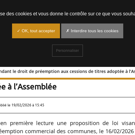
Prendre un rendez-vous
lise des cookies et vous donne le contrôle sur ce que vous souha
✓ OK, tout accepter
✗ Interdire tous les cookies
Personnaliser
dant le droit de préemption aux cessions de titres adoptée à l’
PL étendant le droit de préemption au
ée à l’Assemblée
ublié le
19/02/2026 à 15:45
en première lecture une proposition de loi visan
 préemption commercial des communes, le 16/02/2026 