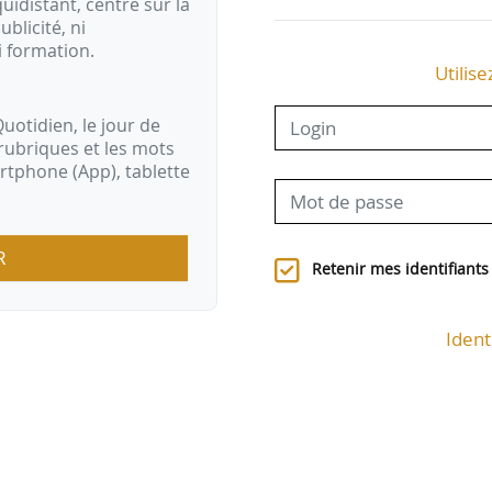
idistant, centré sur la
ublicité, ni
i formation.
Utilise
uotidien, le jour de
rubriques et les mots
artphone (App), tablette
R
Retenir mes identifiants
Ident