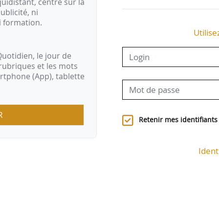
idistant, centré sur la
ublicité, ni
i formation.
Utilise
uotidien, le jour de
rubriques et les mots
artphone (App), tablette
R
Retenir mes identifiants
Ident