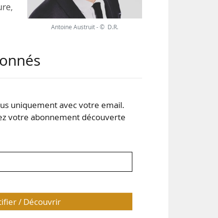
ure,
Antoine Austruit - © D.R.
blié
abonnés
teur
ture
s uniquement avec votre email.
le à
 votre abonnement découverte
tifier / Découvrir