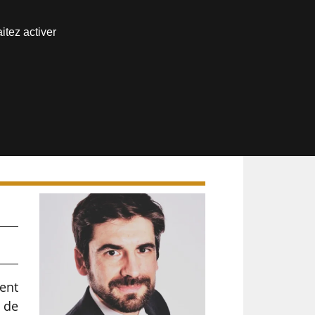
Nous joindre
itez activer
Espace abonné
ment
e de