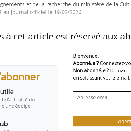
ignements et de la recherche du ministère de la Cult
 au journal officiel le 19/02/2026.
 intérim depuis un précédent arrêté du 01/09/2025, pu
s à cet article est réservé aux 
er grade, Antoine Austruit est adjoint au sous-direc
Bienvenue,
 la recherche en architecture au ministère de la Cul
Abonné.e ?
Connectez-vou
nt été adjoint au chef du bureau Éducation nationa
Non abonné.e ?
Demandez
s'abonner
. Au ministère de la…
en saisissant votre email.
utile
de l’actualité du
il d’une équipe
S'iden
pub