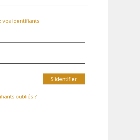
z vos identifiants
S'identifier
ifiants oubliés ?