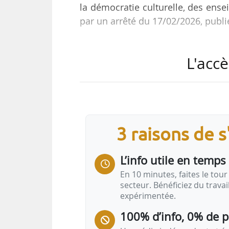
la démocratie culturelle, des ense
par un arrêté du 17/02/2026, publié
Il occupait déjà ces fonctions par
L'accè
au journal officiel le 05/09/2025.
Administrateur de l’État du premi
de l’enseignement supérieur et de
depuis juin 2024. Il a précédemme
3 raisons de 
la direction du Budget (2022-2024)
L’info utile en temps 
En 10 minutes, faites le tour 
secteur. Bénéficiez du trava
expérimentée.
100% d’info, 0% de 