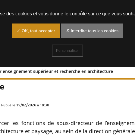
Prendre un rendez-vous
lise des cookies et vous donne le contrôle sur ce que vous souha
✓ OK, tout accepter
✗ Interdire tous les cookies
Personnaliser
r enseignement supérieur et recherche en architecture
irecteur enseignement supérieur et
re
 Publié le
19/02/2026 à 18:30
rcer les fonctions de sous-directeur de l’enseigne
hitecture et paysage, au sein de la direction général