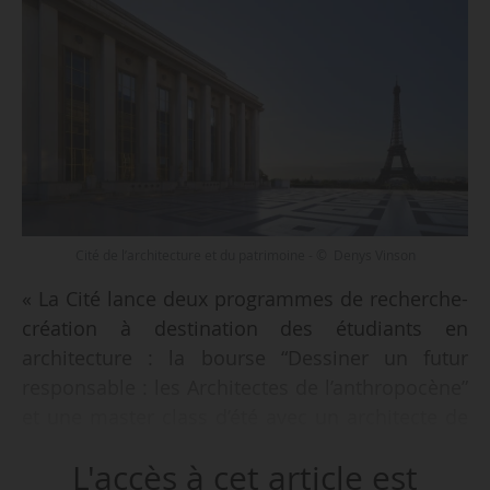
Cité de l’architecture et du patrimoine - © Denys Vinson
« La Cité lance deux programmes de recherche-
création à destination des étudiants en
architecture : la bourse “Dessiner un futur
responsable : les Architectes de l’anthropocène”
et une master class d’été avec un architecte de
renom », annonce la Cité de l’architecture et du
L'accès à cet article est
patrimoine, le 19/02/2026.