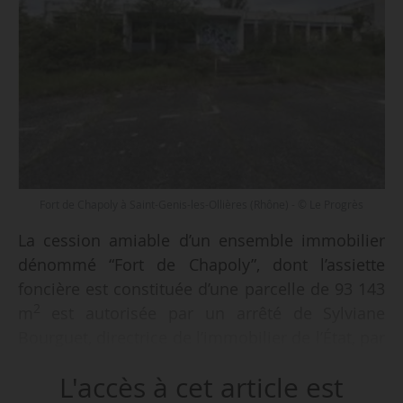
Fort de Chapoly à Saint-Genis-les-Ollières (Rhône) - © Le Progrès
La cession amiable d’un ensemble immobilier
dénommé “Fort de Chapoly”, dont l’assiette
foncière est constituée d’une parcelle de 93 143
2
m
est autorisée par un arrêté de Sylviane
Bourguet, directrice de l’immobilier de l’État, par
un arrêté du 19/02/2026, publié au Journal
L'accès à cet article est
officiel le 21/02/2026.