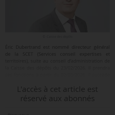
© Caisse des dépôts
Éric Dubertrand est nommé directeur général
de la SCET (Services conseil expertises et
territoires), suite au conseil d’administration de
la Caisse des dépôts du 23/02/2026. Il prendra
ses fonctions à partir du 02/03/2026. Il succède
à Romain Lucazeau, qui a occupé ce poste de
L'accès à cet article est
juin 2021 à décembre 2025.
réservé aux abonnés
Il occupe les fonctions de directeur
interrégional Île-de-France de CDC Habitat