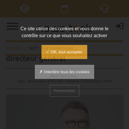
Ce site utilise des cookies et vous donne le
contrôle sur ce que vous souhaitez activer
SCET : Éric Dubertrand, nommé
Accueil
SCET : Éric Dubertrand, nommé directeur général
✓ OK, tout accepter
directeur général
✗ Interdire tous les cookies
News Tank Cities -
Paris - Mouvement n°431546 - Publié le
23/02/2026 à 18:00
Personnaliser