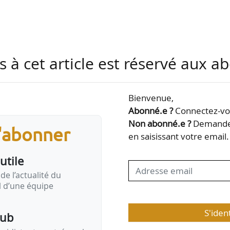
et de restructuration des halls de 330 logements p
s à cet article est réservé aux 
 pour Drôme Aménagement Habitat ;
maison d’habitation en Mairie pour la Ville de Boi
Bienvenue,
Abonné.e ?
Connectez-vou
Non abonné.e ?
Demandez
s'abonner
en saisissant votre email.
utile
 02
(Aisne), jusqu’au 23/03/2026.
Lien vers la consultation
de l’actualité du
Ville de Campénéac
(Morbihan), jusqu’au 20/03/2026.
Lien ver
il d’une équipe
Galerie Dravemont à
Floirac
(Gironde), jusqu’au…
S'iden
pub