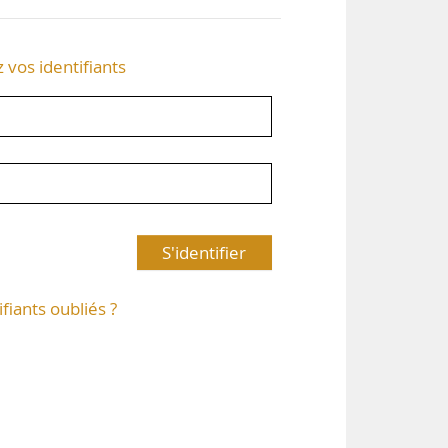
z vos identifiants
S'identifier
ifiants oubliés ?