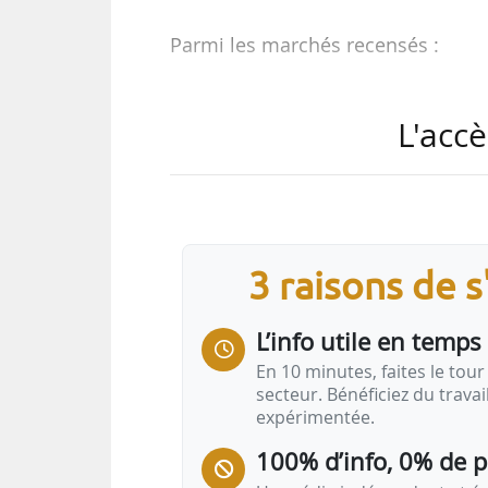
Parmi les marchés recensés :
• Travaux de résidentialisation 
L'accè
Rouen Habitat (Seine-Maritime) ;
• Réhabilitation de 20 logements
• Réhabilitation d’une ancienne 
(Dordogne).
Avis
3 raisons de 
Construction - Démolition
L’info utile en temps 
Démolition d’un immeuble pour la
SEDA
En 10 minutes, faites le tour 
Construction d’un club-house pour la
secteur. Bénéficiez du trava
consultation
expérimentée.
Désamiantage et déconstruction de la 
100% d’info, 0% de 