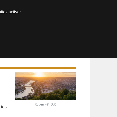
Nous joindre
itez activer
Espace abonné
Rouen - © D.R.
ics