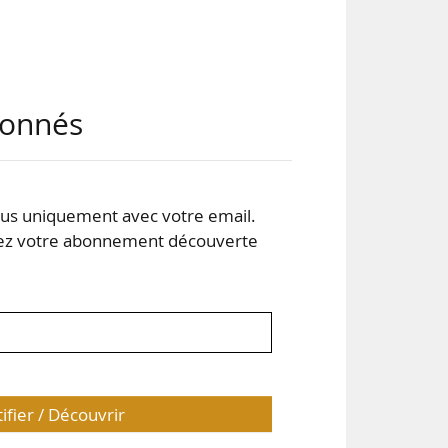
our
abonnés
sse
s uniquement avec votre email.
 votre abonnement découverte
s la
tifier / Découvrir