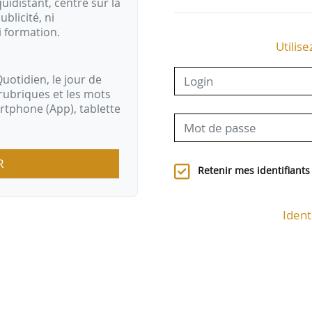
idistant, centré sur la
ublicité, ni
i formation.
Utilise
uotidien, le jour de
rubriques et les mots
artphone (App), tablette
R
Retenir mes identifiants
Ident