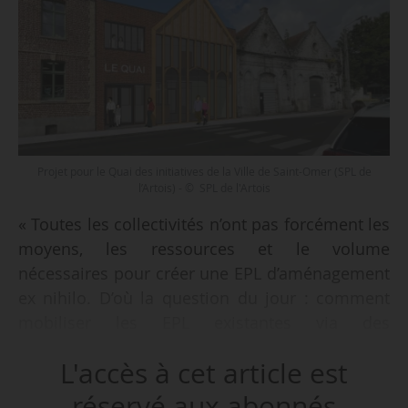
Projet pour le Quai des initiatives de la Ville de Saint-Omer (SPL de
l’Artois) - © SPL de l'Artois
« Toutes les collectivités n’ont pas forcément les
moyens, les ressources et le volume
nécessaires pour créer une EPL d’aménagement
ex nihilo. D’où la question du jour : comment
mobiliser les EPL existantes via des
coopérations, des mutualisations, pour accéder
L'accès à cet article est
rapidement à de l’ingénierie et sécuriser les
actions ? », déclare Tiéfaine Concas,
réservé aux abonnés