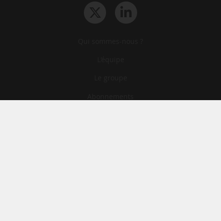
Qui sommes-nous ?
L‘équipe
Le groupe
Abonnements
Contact
Archives
CGA
Mentions légales
Confidentialité
Cookies