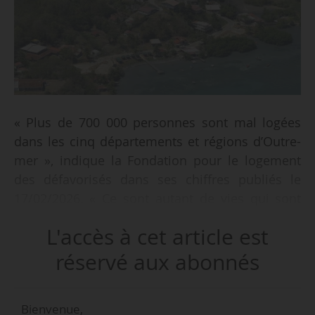
« Plus de 700 000 personnes sont mal logées
dans les cinq départements et régions d’Outre-
mer », indique la Fondation pour le logement
des défavorisés dans ses chiffres publiés le
17/02/2026. « Ce sont autant de vies qui sont
fragilisées, en particulier les jeunes, les familles
L'accès à cet article est
monoparentales ou les personnes âgées. »
réservé aux abonnés
Parmi les principaux indicateurs du mal-
logement relevés par la Fondation :
Bienvenue,