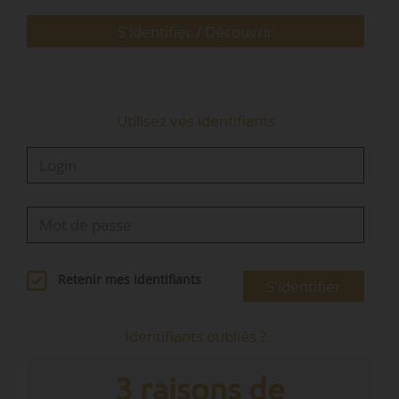
problématiques. Le PLH, adopté par la
métropole en mars 2023, fixe un objectif de
S'identifier / Découvrir
4 000 nouveaux…
Utilisez vos identifiants
Retenir mes identifiants
S'identifier
Identifiants oubliés ?
3 raisons de