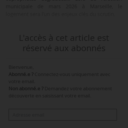
municipale de mars 2026 à Marseille, le
logement sera l’un des enjeux clés du scrutin.
Deuxième ville de France avec 877 215 habitants
L'accès à cet article est
en 2022 d’après les chiffres de l’Insee publiés en
janvier 2026, Marseille est l’une des seules
réservé aux abonnés
métropoles dont la dynamique démographique
est positive (+4 000 habitants depuis 2021,
Bienvenue,
+16 000 depuis 2015), et compte 466 276
Abonné.e ?
Connectez-vous uniquement avec
logements en 2022.
votre email.
Non abonné.e ?
Demandez votre abonnement
Parmi les principaux enjeux, la Ville de Marseille
découverte en saisissant votre email.
recense entre 6 000 et 8 000 copropriétés
dégradées, et est la ville qui en compte le plus
grand nombre de France. Vingt-huit sites ont été
identifiés par la mairie comme potentiellement