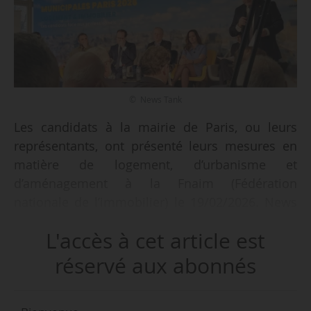
© News Tank
Les candidats à la mairie de Paris, ou leurs
représentants, ont présenté leurs mesures en
matière de logement, d’urbanisme et
d’aménagement à la Fnaim (Fédération
nationale de l’immobilier) le 19/02/2026. News
Tank a recensé les principales propositions et
L'accès à cet article est
arguments de chacun d’entre eux.
réservé aux abonnés
Étaient présents : Rayan Nezzar, représentant de
Pierre-Yves Bournazel (Horizons), Emile