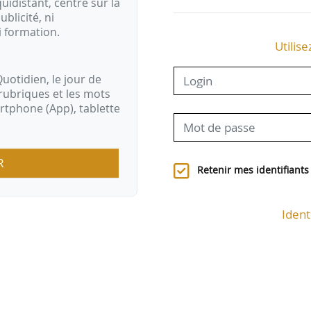
idistant, centré sur la
ublicité, ni
i formation.
Utilise
uotidien, le jour de
rubriques et les mots
artphone (App), tablette
R
Retenir mes identifiants
Ident