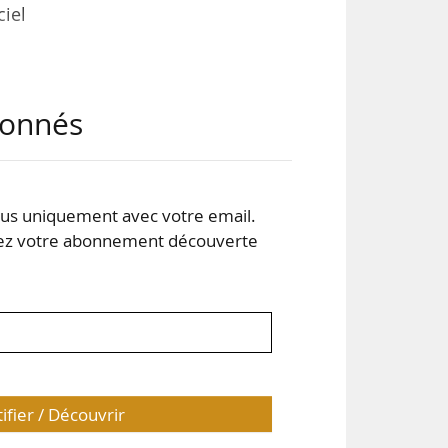
ciel
mes
abonnés
. La
 de
s uniquement avec votre email.
 votre abonnement découverte
 au
tifier / Découvrir