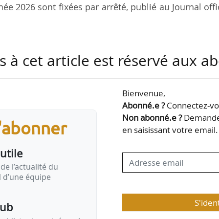
née 2026 sont fixées par arrêté, publié au Journal offi
tisations doivent être déclarés par les organis
s à cet article est réservé aux 
ia le site internet “https://teledeclaration.cglls.fr”
oule du 05/03 au 03/04/2026.
Bienvenue,
rmulaires de déclaration (Cerfa), à remplir en cas
Abonné.e ?
Connectez-vou
Non abonné.e ?
Demandez
s'abonner
en saisissant votre email.
CGLLS est composée des loyers et redevances appelés
utile
ant l’année précédant celle de…
de l’actualité du
il d’une équipe
S'iden
pub