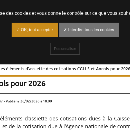
Prendre un rendez-vous
lise des cookies et vous donne le contrôle sur ce que vous souha
✓ OK, tout accepter
✗ Interdire tous les cookies
Personnaliser
des éléments d’assiette des cotisations CGLLS et Ancols pour 202
ation des éléments d’assiette des
ols pour 2026
47 - Publié le
26/02/2026 à 18:00
éléments d’assiette des cotisations dues à la Caiss
 et de la cotisation due à l’Agence nationale de cont