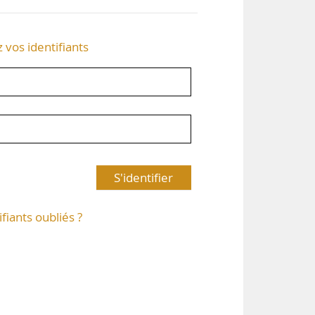
z vos identifiants
S'identifier
ifiants oubliés ?