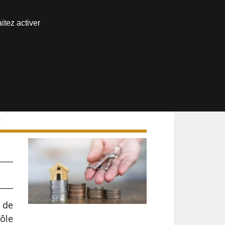
Nous joindre
itez activer
Espace abonné
6
e de
rôle