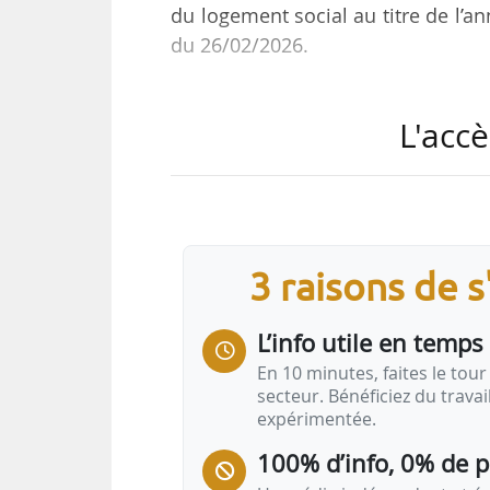
du logement social au titre de l’an
du 26/02/2026.
Les éléments d’assiette des co
L'accè
redevables par voie électronique, v
période de télédéclaration se dér
L’arrêté publie également les fo
déclaration rectificative.
3 raisons de 
L’assiette des cotisations à la 
L’info utile en temps 
cours du dernier exercice clos dur
En 10 minutes, faites le tour 
secteur. Bénéficiez du trava
expérimentée.
100% d’info, 0% de 