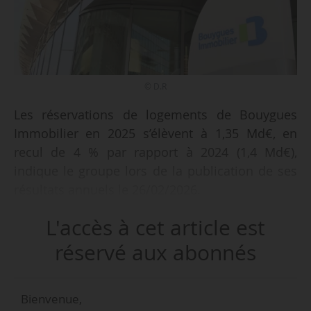
© D.R
Les réservations de logements de Bouygues
Immobilier en 2025 s’élèvent à 1,35 Md€, en
recul de 4 % par rapport à 2024 (1,4 Md€),
indique le groupe lors de la publication de ses
résultats annuels le 26/02/2026.
L'accès à cet article est
Le groupe Bouygues affiche un chiffre d’affaires
de 56,8 Md€, dont 27,8 Md€ pour la division
réservé aux abonnés
Construction (Colas, Bouygues Construction et
Bouygues Immobilier), en hausse de 1 % sur un
Bienvenue,
an. Le chiffre d’affaires de la branche