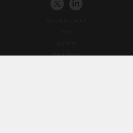
Qui sommes-nous ?
L‘équipe
Le groupe
Abonnements
Contact
Archives
CGA
Mentions légales
Confidentialité
Cookies