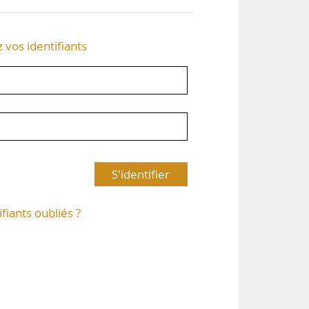
z vos identifiants
S'identifier
ifiants oubliés ?