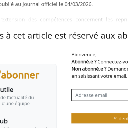
blié au Journal officiel le 04/03/2026.
l’extension des compétences concernent les repri
s à cet article est réservé aux 
llée André-Vinson, à Antibes (Alpes-Maritimes) ;
ièce-du-Roi, à Carignan (Ardennes) ;
uts-Buttés, à Monthermé (Ardennes) ;
Bienvenue,
elle, à Givet (Ardennes) ;
Abonné.e ?
Connectez-vou
sion, situées 35, rue Sarah-Bernhardt, au Havre (Se
Non abonné.e ?
Demandez
s'abonner
en saisissant votre email.
 2384, chemin de la Fossella, …
utile
de l’actualité du
il d’une équipe
S'iden
pub