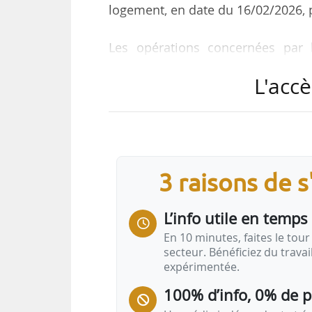
logement, en date du 16/02/2026, pu
Les opérations concernées par 
d’Ehpad suivantes :
L'accè
• “La Maison du Côteau” située 2, a
• “Solférino” située 28, rue de la P
• “Saint Antoine” située 15, les Ha
• “Val de Meuse” située 16, rue Flay
• “La Mare au Clerc” et son exten
3 raisons de 
Maritimes) ;
• Fondation Dantjou-Villaros’ situé
L’info utile en temps 
En 10 minutes, faites le tour 
secteur. Bénéficiez du trava
expérimentée.
100% d’info, 0% de 