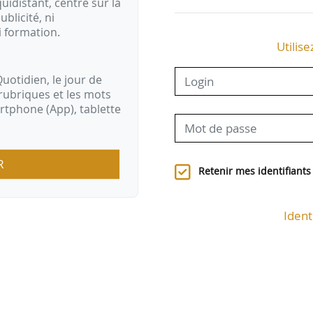
idistant, centré sur la
ublicité, ni
i formation.
Utilise
uotidien, le jour de
rubriques et les mots
artphone (App), tablette
R
Retenir mes identifiants
Ident