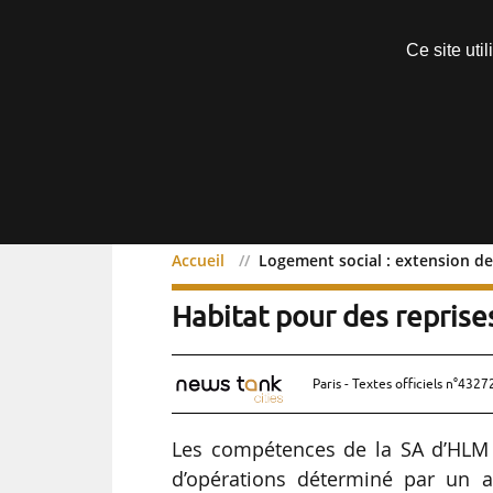
Découvrir sans engagement
Ce site uti
Menu
Accueil
Logement social : extension d
Logement social : exten
Habitat pour des reprise
Paris - Textes officiels n°4327
Les compétences de la SA d’HLM
d’opérations déterminé par un a