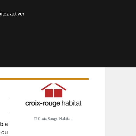
Nous joindre
itez activer
Espace abonné
d
© Croix Rouge Habitat
ble
 du