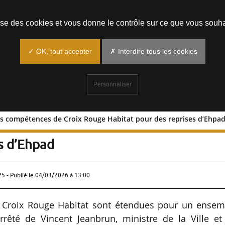
Prendre un rendez-vous
lise des cookies et vous donne le contrôle sur ce que vous souha
✓ OK, tout accepter
✗ Interdire tous les cookies
Personnaliser
es compétences de Croix Rouge Habitat pour des reprises d’Ehpa
sion des compétences de Croix Rouge
s d’Ehpad
25 - Publié le
04/03/2026 à 13:00
 Croix Rouge Habitat sont étendues pour un ensem
rrêté de Vincent Jeanbrun, ministre de la Ville et