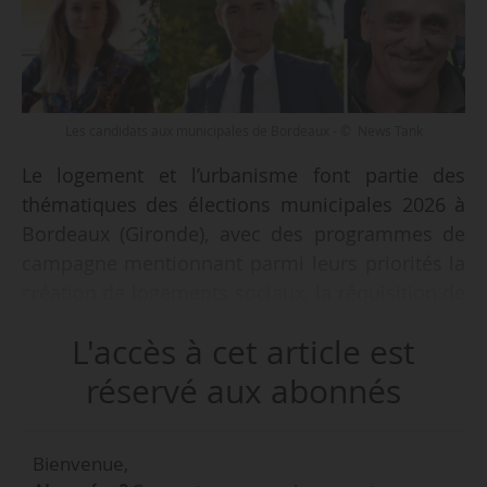
Les candidats aux municipales de Bordeaux - © News Tank
Le logement et l’urbanisme font partie des
thématiques des élections municipales 2026 à
Bordeaux (Gironde), avec des programmes de
campagne mentionnant parmi leurs priorités la
création de logements sociaux, la réquisition de
logements vacants et l’adaptation au
L'accès à cet article est
réchauffement climatique.
réservé aux abonnés
Bordeaux connaît une croissance
démographique, passant de 252 040 habitants
Bienvenue,
en 2016 à 265 328 habitants en 2022, avec une