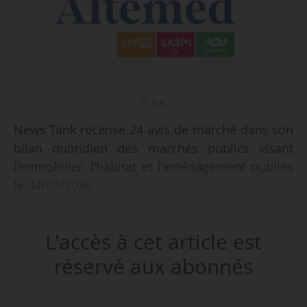
© D.R.
News Tank recense 24 avis de marché dans son
bilan quotidien des marchés publics visant
l’immobilier, l’habitat et l’aménagement publiés
le 04/03/2026.
Parmi les marchés recensés :
L'accès à cet article est
• maîtrise d’œuvre pour la réhabilitation de 182
logements locatifs sociaux collectifs à Angers
réservé aux abonnés
(Maine-et-Loire) pour Podeliha ;
• mission d’urbaniste opérationnel Euromed I