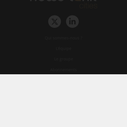
Qui sommes-nous ?
L‘équipe
Le groupe
Abonnements
Contact
Archives
CGA
Mentions légales
Confidentialité