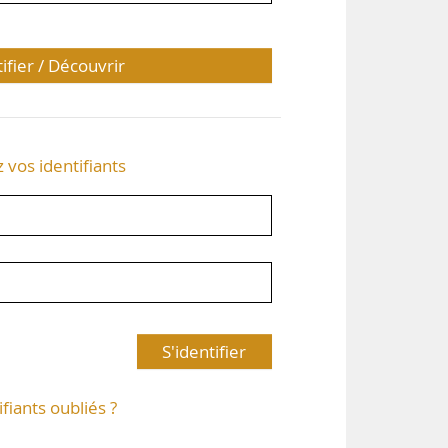
tifier / Découvrir
z vos identifiants
S'identifier
ifiants oubliés ?