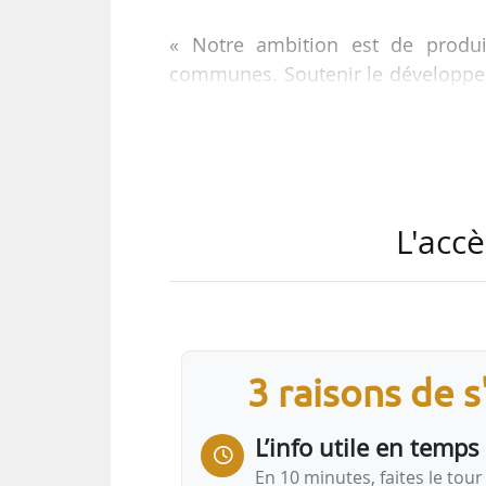
« Notre ambition est de produ
communes. Soutenir le développeme
L’AMI fixe un cadre à notre c
transparentes pour toutes et tou
fonciers acquis en 2025 et 5 acqu
Coop Foncière de proposer imméd
en quête d’accession à la propri
L'accè
de 35 % par rapport à l’offre li
3 raisons de 
L’info utile en temps 
En 10 minutes, faites le tour 