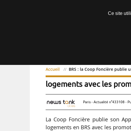
Découvrir sans engagement
Ce site uti
Menu
Accueil
BRS : la Coop Foncière publie
BRS : la Coop Foncière p
logements avec les prom
Paris - Actualité n°433108 - P
La Coop Foncière publie son App
logements en BRS avec les promote