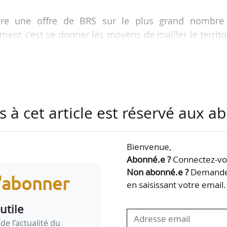
ire une offre de BRS sur le plus grand nombre
nt c’est se donner les moyens de mailler le territo
ollaboration avec les promoteurs. Les règles s
s. Avec 110 logements en cours de commercialisation
isitions déjà prévues en 2026, nos AMI permettent 
iatement une offre abordable aux ménages francili
été. Les logements engagés offrent une décote moye
s à cet article est réservé aux 
bre des mêmes programmes »…
Bienvenue,
Abonné.e ?
Connectez-vou
Non abonné.e ?
Demandez
s'abonner
en saisissant votre email.
utile
de l’actualité du