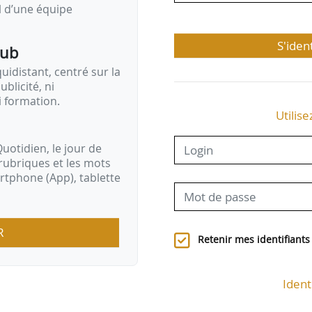
il d’une équipe
S'iden
pub
idistant, centré sur la
ublicité, ni
i formation.
Utilise
uotidien, le jour de
rubriques et les mots
artphone (App), tablette
R
Retenir mes identifiants
Ident