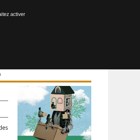
Nous joindre
itez activer
Espace abonné
s
des