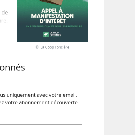
 de
ire.
ont
, 2
à La
© La Coop Foncière
ens
nne
abonnés
s uniquement avec votre email.
 votre abonnement découverte