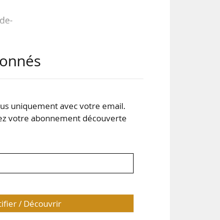
-de-
nt-
abonnés
ne à
-le-
s uniquement avec votre email.
 votre abonnement découverte
es-
tifier / Découvrir