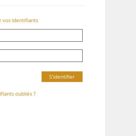
z vos identifiants
S'identifier
ifiants oubliés ?