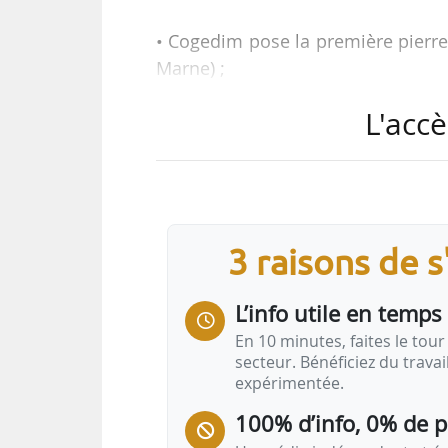
• Cogedim pose la première pierre
Marne) ;
• Bouygues Immobilier lancent
L'accè
Ferrand (Puy-de-Dôme) ;
• Frey pose la première pierre d’
Lleida (Espagne) ;
• Seine-Saint-Denis Habitat lance 
Grand (Seine-Saint-Denis) ;
3 raisons de 
• Patrimoine Atlantique pose la
Atlantiques).
L’info utile en temps 
En 10 minutes, faites le tour 
Rendez-vous de lecture hebd
secteur. Bénéficiez du trava
expérimentée.
100% d’info, 0% de 
News Tank Cities
présente son rendez-