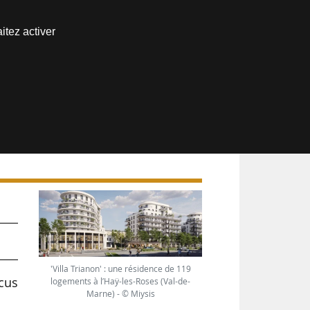
Nous joindre
itez activer
Espace abonné
'Villa Trianon' : une résidence de 119
cus
logements à l’Haÿ-les-Roses (Val-de-
Marne) - © Miysis