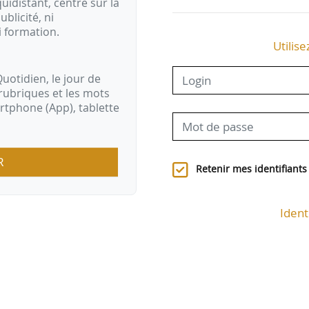
idistant, centré sur la
ublicité, ni
i formation.
Utilise
uotidien, le jour de
rubriques et les mots
artphone (App), tablette
R
Retenir mes identifiants
Ident