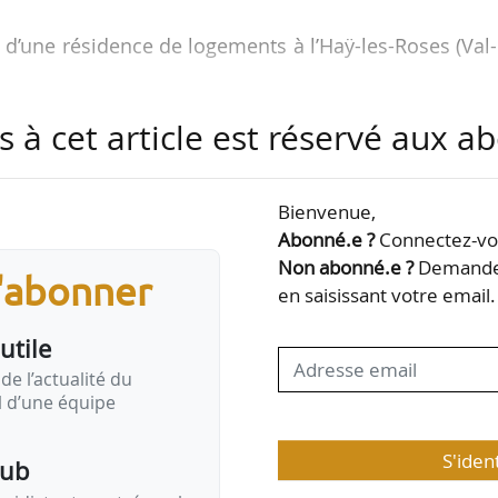
 d’une résidence de logements à l’Haÿ-les-Roses (Val
 un programme de reconversion urbaine à Clermo
s à cet article est réservé aux 
un espace commercial issu d’une transformation urbai
Bienvenue,
les travaux de réhabilitation d’une résidence à Noisy
Abonné.e ?
Connectez-vou
Non abonné.e ?
Demandez
s'abonner
 première pierre d’une résidence à Ascain (Pyréné
en saisissant votre email.
utile
de l’actualité du
omadaire
il d’une équipe
S'iden
pub
vous de lecture hebdomadaire dédié à tous les professionnels