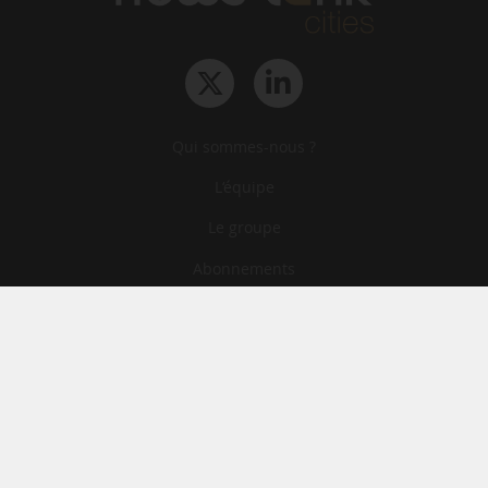
Qui sommes-nous ?
L‘équipe
Le groupe
Abonnements
Contact
Archives
CGA
Mentions légales
Confidentialité