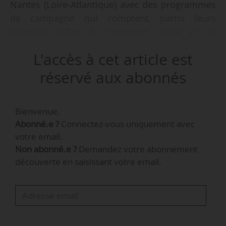
Nantes (Loire-Atlantique) avec des programmes
de campagne qui comptent, parmi leurs
priorités, l’offre de logement social et de
logement étudiant, la réquisition de logements
L'accès à cet article est
vacants, l’accession à la propriété ou encore la
révision du PLUm.
réservé aux abonnés
L’urbanisme est au cœur de la campagne, la ville
Bienvenue,
de Nantes connaissant plusieurs grands projets
Abonné.e ?
Connectez-vous uniquement avec
d’aménagement urbain. On retrouve la
votre email.
transformation de la place des Dervallières pour
Non abonné.e ?
Demandez votre abonnement
accueillir notamment un immeuble de 23
découverte en saisissant votre email.
logements, des commerces en rez-de-chaussée,
un jardin de pluie et 120 arbres. A noter aussi la
transformation du quartier du Grand Bellevue, à
cheval sur Nantes et plusieurs villes de la
métropole.